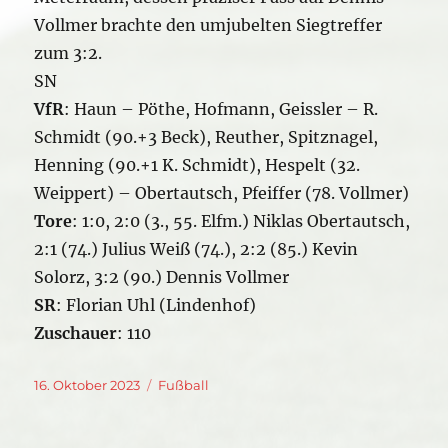
Vollmer brachte den umjubelten Siegtreffer
zum 3:2.
SN
VfR
: Haun – Pöthe, Hofmann, Geissler – R.
Schmidt (90.+3 Beck), Reuther, Spitznagel,
Henning (90.+1 K. Schmidt), Hespelt (32.
Weippert) – Obertautsch, Pfeiffer (78. Vollmer)
Tore
: 1:0, 2:0 (3., 55. Elfm.) Niklas Obertautsch,
2:1 (74.) Julius Weiß (74.), 2:2 (85.) Kevin
Solorz, 3:2 (90.) Dennis Vollmer
SR
: Florian Uhl (Lindenhof)
Zuschauer
: 110
Veröffentlicht
Kategorien
16. Oktober 2023
Fußball
am