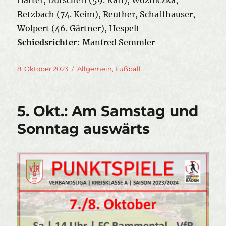
Retzbach (74. Keim), Reuther, Schaffhauser,
Wolpert (46. Gärtner), Hespelt
Schiedsrichter
: Manfred Semmler
Veröffentlicht
Kategorien
8. Oktober 2023
Allgemein
,
Fußball
am
5. Okt.: Am Samstag und
Sonntag auswärts