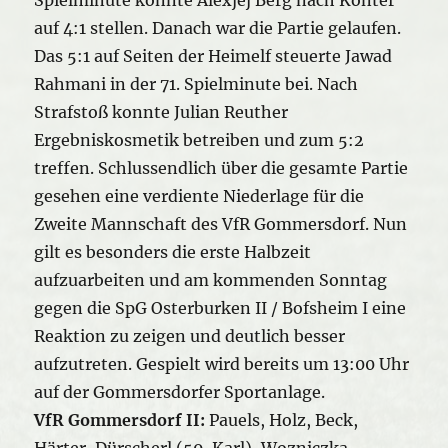
auf 4:1 stellen. Danach war die Partie gelaufen.
Das 5:1 auf Seiten der Heimelf steuerte Jawad
Rahmani in der 71. Spielminute bei. Nach
Strafstoß konnte Julian Reuther
Ergebniskosmetik betreiben und zum 5:2
treffen. Schlussendlich über die gesamte Partie
gesehen eine verdiente Niederlage für die
Zweite Mannschaft des VfR Gommersdorf. Nun
gilt es besonders die erste Halbzeit
aufzuarbeiten und am kommenden Sonntag
gegen die SpG Osterburken II / Bofsheim I eine
Reaktion zu zeigen und deutlich besser
aufzutreten. Gespielt wird bereits um 13:00 Uhr
auf der Gommersdorfer Sportanlage.
VfR Gommersdorf II:
Pauels, Holz, Beck,
Härter, Dürscherl (59. Karl), Wozniczka,