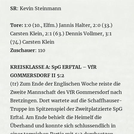
SR
: Kevin Steinmann
Tore:
1:0 (10., Elfm.) Jannis Halter, 2:0 (33.)
Carsten Klein, 2:1 (63.) Dennis Vollmer, 3:1
(74.) Carsten Klein
Zuschauer
: 110
KREISKLASSE A: SpG ERFTAL – VfR
GOMMERSDORF II 5:2
(tr) Zum Ende der Englischen Woche reiste die
Zweite Mannschaft des VfR Gommersdorf nach
Bretzingen. Dort wartete auf die Schaffhauser-
Truppe im Spitzenspiel der Zweitplatzierte SpG
Erftal. Am Ende behielt die Heimelf die
Überhand und konnte sich schlussendlich in
einer torreichen Partie mit 5:2 durchsetzen.