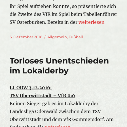
ihr Spiel aufziehen konnte, so präsentierte sich
die Zweite des VfR im Spiel beim Tabellenführer
„1:0-Sieg beim Tabel
SV Osterburken. Bereits in der
weiterlesen
Veröffentlicht
Kategorien
5. Dezember 2016
Allgemein
,
Fußball
am
Torloses Unentschieden
im Lokalderby
LL ODW 3.12.2016:
TSV Oberwittstadt – VfR 0:0
Keinen Sieger gab es im Lokalderby der
Landesliga Odenwald zwischen dem TSV
Oberwittstadt und dem VfR Gommersdorf. Am
„Torloses Unentschieden im Lokald