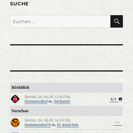
E
SUCHE
SU
Suche
nach:
Rückblick
Herren, So. 02.08. 17:00 Uhr
4:1
Gommersdorf
vs.
Neckarelz
Vorschau
Herren, So. 09.08. 14:00 Uhr
-:-
Gommersdorf II
vs.
SC Amrichsh.