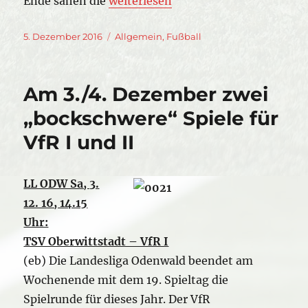
Ende sahen die
weiterlesen
Veröffentlicht
Kategorien
5. Dezember 2016
Allgemein
,
Fußball
am
Am 3./4. Dezember zwei
„bockschwere“ Spiele für
VfR I und II
LL ODW Sa, 3.
12. 16, 14.15
Uhr:
TSV Oberwittstadt – VfR I
(eb) Die Landesliga Odenwald beendet am
Wochenende mit dem 19. Spieltag die
Spielrunde für dieses Jahr. Der VfR