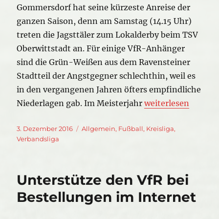
Gommersdorf hat seine kürzeste Anreise der
ganzen Saison, denn am Samstag (14.15 Uhr)
treten die Jagsttäler zum Lokalderby beim TSV
Oberwittstadt an. Für einige VfR-Anhänger
sind die Grün-Weißen aus dem Ravensteiner
Stadtteil der Angstgegner schlechthin, weil es
in den vergangenen Jahren öfters empfindliche
„Am 3./4. Dezember
Niederlagen gab. Im Meisterjahr
weiterlesen
Veröffentlicht
Kategorien
3. Dezember 2016
Allgemein
,
Fußball
,
Kreisliga
,
am
Verbandsliga
Unterstütze den VfR bei
Bestellungen im Internet