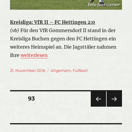
Kreisliga: VfR II – FC Hettingen 2:0
(vb)
Für den VfR Gommersdorf II stand in der
Kreisliga Buchen gegen den FC Hettingen ein
weiteres Heimspiel an. Die Jagsttäler nahmen
„Spielberichte: Zwei 2:0-Siege der VfR Mannsc
ihre
weiterlesen
Veröffentlicht
Kategorien
21. November 2016
Allgemein
,
Fußball
am
Seitennummerierung
SEITE
93
VOR
NÄC
der
HERI
HSTE
GE
SEIT
Beiträge
SEIT
E