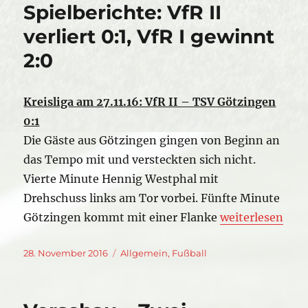
Spielberichte: VfR II
verliert 0:1, VfR I gewinnt
2:0
Kreisliga am 27.11.16: VfR II – TSV Götzingen
0:1
Die Gäste aus Götzingen gingen von Beginn an
das Tempo mit und versteckten sich nicht.
Vierte Minute Hennig Westphal mit
Drehschuss links am Tor vorbei. Fünfte Minute
„Spielberichte: V
Götzingen kommt mit einer Flanke
weiterlesen
Veröffentlicht
Kategorien
28. November 2016
Allgemein
,
Fußball
am