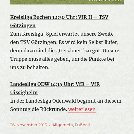
Kreisliga Buchen 12:30 Uhr: VfR II – TSV
Götzingen
Zum Kreisliga-Spiel erwartet unsere Zweite
den TSV Götzingen. Es wird kein Selbstläufer,
denn dazu sind die „Getzimer“ zu gut. Unsere
Truppe muss alles geben, um die Punkte bei
uns zu behalten.
Landesliga ODW 14:15 Uhr: VfR – VfR
Uissigheim
In der Landesliga Odenwald beginnt an diesem
„Vorschau – Zwei Heimspie
Sonntag die Rückrunde.
weiterlesen
Veröffentlicht
Kategorien
26. November 2016
Allgemein
,
Fußball
am