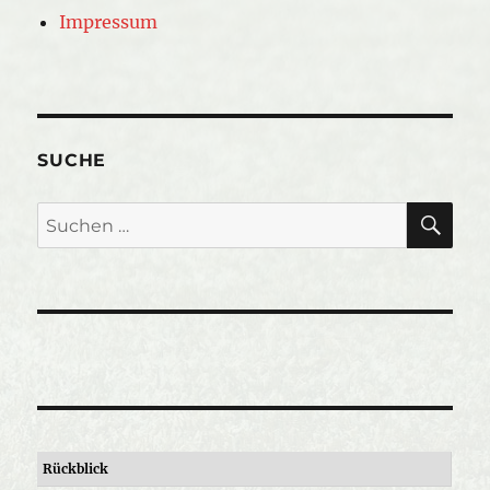
Impressum
SUCHE
SU
Suche
nach:
Rückblick