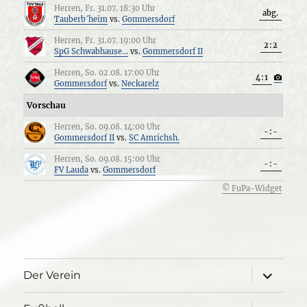
Herren, Fr. 31.07. 18:30 Uhr
abg.
Tauberb´heim
vs.
Gommersdorf
Herren, Fr. 31.07. 19:00 Uhr
2:2
SpG Schwabhause...
vs.
Gommersdorf II
Herren, So. 02.08. 17:00 Uhr
4:1
Gommersdorf
vs.
Neckarelz
Vorschau
Herren, So. 09.08. 14:00 Uhr
-:-
Gommersdorf II
vs.
SC Amrichsh.
Herren, So. 09.08. 15:00 Uhr
-:-
FV Lauda
vs.
Gommersdorf
© FuPa-Widget
Unterme
Der Verein
öffnen
Unterme