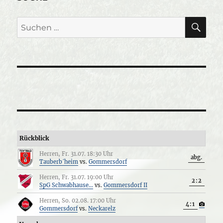
SU
Suche
nach:
Rückblick
Herren, Fr. 31.07. 18:30 Uhr
abg.
Tauberb´heim
vs.
Gommersdorf
Herren, Fr. 31.07. 19:00 Uhr
2:2
SpG Schwabhause...
vs.
Gommersdorf II
Herren, So. 02.08. 17:00 Uhr
4:1
Gommersdorf
vs.
Neckarelz