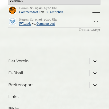
Vorschau
Herren, So. 09.08. 14:00 Uhr
-:-
Gommersdorf II
vs.
SC Amrichsh.
Herren, So. 09.08. 15:00 Uhr
-:-
FV Lauda
vs.
Gommersdorf
© FuPa-Widget
Unterme
Der Verein
öffnen
Unterme
Fußball
öffnen
Unterme
Breitensport
öffnen
Links
Bilder